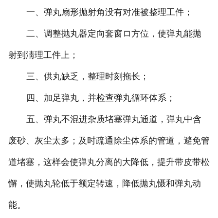
一、弹丸扇形抛射角没有对准被整理工件；
二、调整抛丸器定向套窗ロ方位，使弹丸能拋
射到淸理工件上；
三、供丸缺乏，整理时刻拖长；
四、加足弹丸，并检查弹丸循环体系；
五、弹丸不混进杂质堵塞弹丸通道，弹丸中含
废砂、灰尘太多；及时疏通除尘体系的管道，避免管
道堵塞，这样会使弹丸分离的大降低，提升带皮带松
懈，使抛丸轮低于额定转速，降低拋丸慑和弹丸动
能。